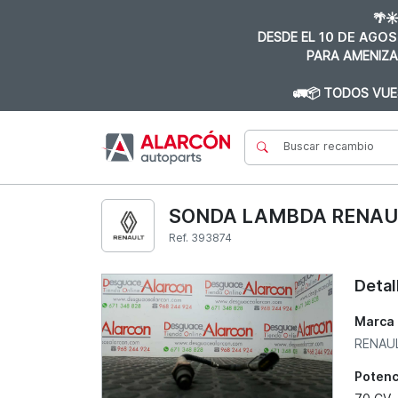
🌴☀
DESDE EL
10 DE AGOS
PARA AMENIZA
🚛📦 TODOS VUE
SONDA LAMBDA RENAULT 
Ref. 393874
Detal
Marca
RENAU
Potenc