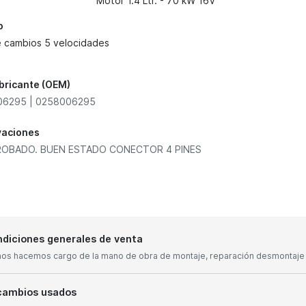
Motor 1.4 Ltr. - 70 kW 16V
o
e cambios 5 velocidades
abricante (OEM)
06295 | 0258006295
vaciones
OBADO. BUEN ESTADO CONECTOR 4 PINES
diciones generales de venta
nos hacemos cargo de la mano de obra de montaje, reparación desmontaje y
cambios usados