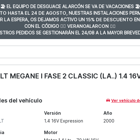
️🏖️ EL EQUIPO DE DESGUACE ALARCÓN SE VA DE VACACIONES 🏖️
TO HASTA EL 24 DE AGOSTO
, NUESTRAS INSTALACIONES PE
R LA ESPERA, OS DEJAMOS ACTIVO UN
15% DE DESCUENTO
EN
CON EL CÓDIGO 👉🏼
VERANOALARCON 👈🏼
STROS PEDIDOS SE GESTIONARÁN EL 24/08 A LA MAYOR BREVED
MEGANE I FASE 2 CLASSIC (LA..) 1.4 16
les del vehículo
Ver vehículo d
Versión
Año
LT
1.4 16V Expression
2000
ia
Motor