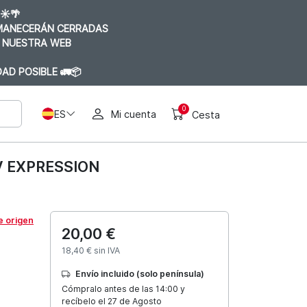
☀️🌴
RMANECERÁN CERRADAS
 NUESTRA WEB
AD POSIBLE 🚛📦
0
ES
Mi cuenta
Cesta
V EXPRESSION
e origen
20,00 €
18,40 € sin IVA
Envío incluido (solo península)
Cómpralo antes de las 14:00 y
recíbelo el 27 de Agosto