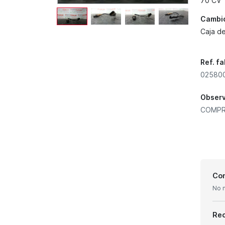
70 CV
Cambi
Caja d
Ref. f
02580
Obser
COMPR
Con
No 
Re