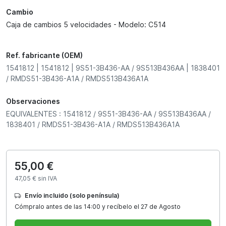
Cambio
Caja de cambios 5 velocidades - Modelo: C514
Ref. fabricante (OEM)
1541812 | 1541812 | 9S51-3B436-AA / 9S513B436AA | 1838401
/ RMDS51-3B436-A1A / RMDS513B436A1A
Observaciones
EQUIVALENTES : 1541812 / 9S51-3B436-AA / 9S513B436AA /
1838401 / RMDS51-3B436-A1A / RMDS513B436A1A
55,00 €
47,05 € sin IVA
Envío incluido (solo península)
Cómpralo antes de las 14:00 y recíbelo el 27 de Agosto