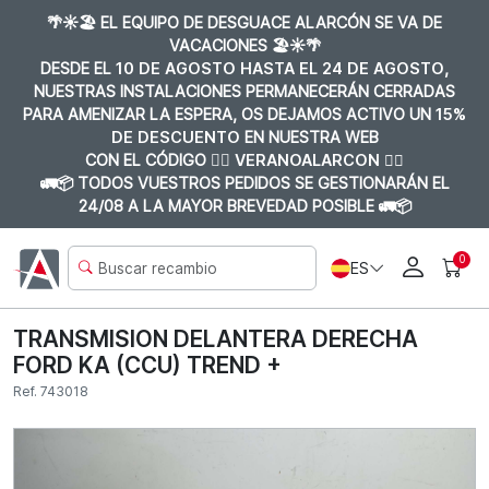
🌴☀️🏖️ EL EQUIPO DE DESGUACE ALARCÓN SE VA DE
VACACIONES 🏖️☀️🌴
DESDE EL
10 DE AGOSTO HASTA EL 24 DE AGOSTO
,
NUESTRAS INSTALACIONES PERMANECERÁN CERRADAS
PARA AMENIZAR LA ESPERA, OS DEJAMOS ACTIVO UN
15%
DE DESCUENTO
EN NUESTRA WEB
CON EL CÓDIGO 👉🏼
VERANOALARCON 👈🏼
🚛📦 TODOS VUESTROS PEDIDOS SE GESTIONARÁN EL
24/08 A LA MAYOR BREVEDAD POSIBLE 🚛📦
0
ES
TRANSMISION DELANTERA DERECHA
FORD KA (CCU) TREND +
Ref. 743018