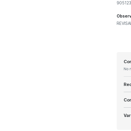
905123
Obser
REVIS
Con
No 
Re
Com
Var