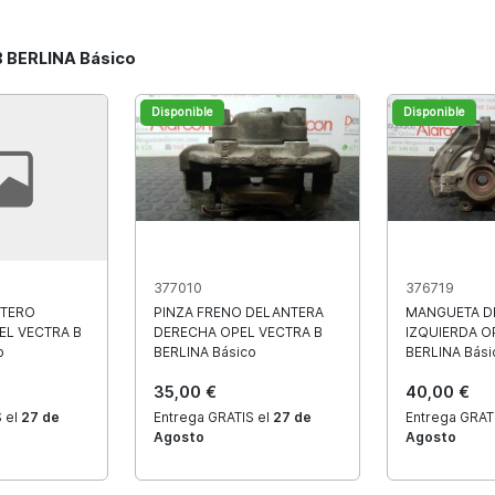
B BERLINA Básico
Disponible
Disponible
377010
376719
NTERO
PINZA FRENO DELANTERA
MANGUETA D
EL VECTRA B
DERECHA OPEL VECTRA B
IZQUIERDA O
o
BERLINA Básico
BERLINA Bási
35,00 €
40,00 €
 el
27 de
Entrega GRATIS el
27 de
Entrega GRAT
Agosto
Agosto