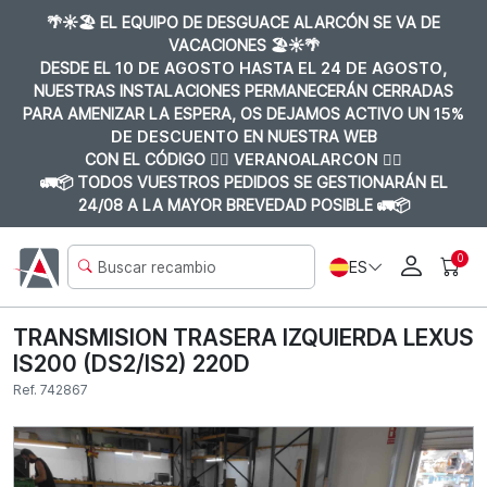
🌴☀️🏖️ EL EQUIPO DE DESGUACE ALARCÓN SE VA DE
VACACIONES 🏖️☀️🌴
DESDE EL
10 DE AGOSTO HASTA EL 24 DE AGOSTO
,
NUESTRAS INSTALACIONES PERMANECERÁN CERRADAS
PARA AMENIZAR LA ESPERA, OS DEJAMOS ACTIVO UN
15%
DE DESCUENTO
EN NUESTRA WEB
CON EL CÓDIGO 👉🏼
VERANOALARCON 👈🏼
🚛📦 TODOS VUESTROS PEDIDOS SE GESTIONARÁN EL
24/08 A LA MAYOR BREVEDAD POSIBLE 🚛📦
0
ES
TRANSMISION TRASERA IZQUIERDA LEXUS
IS200 (DS2/IS2) 220D
Ref. 742867