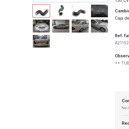
150 CV
Cambi
Caja d
Ref. f
A21152
Obser
++ TU
Con
No 
Re