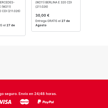
MERCEDES-
(W211) BERLINA E 320 CDI
 (W211)
(211.026)
 CDI (211.026)
30,00 €
Entrega GRATIS el
27 de
IS el
27 de
Agosto
go seguro. Envío en 24/48 horas.