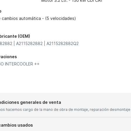
Motor 3.2 Ltr. - 150 kW CDI CAT
o
e cambios automática - (5 velocidades)
abricante (OEM)
82882 | A2115282882 | A2115282882Q2
vaciones
BO INTERCOOLER ++
diciones generales de venta
nos hacemos cargo de la mano de obra de montaje, reparación desmontaje y
cambios usados