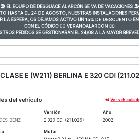
️🏖️ EL EQUIPO DE DESGUACE ALARCÓN SE VA DE VACACIONES 🏖️
TO HASTA EL 24 DE AGOSTO
, NUESTRAS INSTALACIONES PE
R LA ESPERA, OS DEJAMOS ACTIVO UN
15% DE DESCUENTO
EN
CON EL CÓDIGO 👉🏼
VERANOALARCON 👈🏼
STROS PEDIDOS SE GESTIONARÁN EL 24/08 A LA MAYOR BREVED
ASE E (W211) BERLINA E 320 CDI (211.02
les del vehículo
Ver vehículo d
Versión
Año
DES-BENZ
E 320 CDI (211.026)
2002
ia
Motor