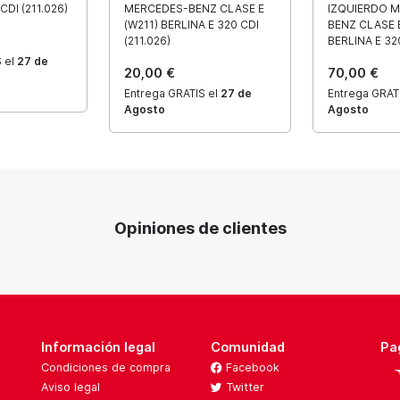
CDI (211.026)
MERCEDES-BENZ CLASE E
IZQUIERDO 
(W211) BERLINA E 320 CDI
BENZ CLASE E
(211.026)
BERLINA E 320
 el
27 de
20,00 €
70,00 €
Entrega GRATIS el
27 de
Entrega GRAT
Agosto
Agosto
Opiniones de clientes
Información legal
Comunidad
Pa
Condiciones de compra
Facebook
Aviso legal
Twitter