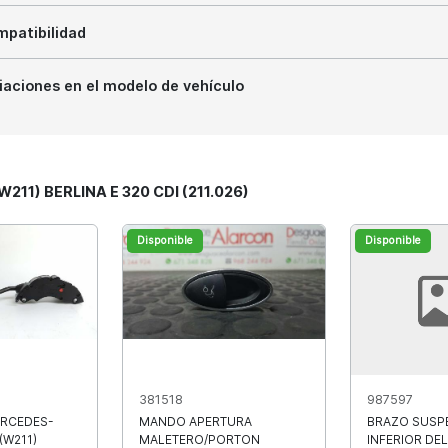
patibilidad
iaciones en el modelo de vehículo
W211) BERLINA E 320 CDI (211.026)
Disponible
Disponible
381518
987597
RCEDES-
MANDO APERTURA
BRAZO SUSP
(W211)
MALETERO/PORTON
INFERIOR DE