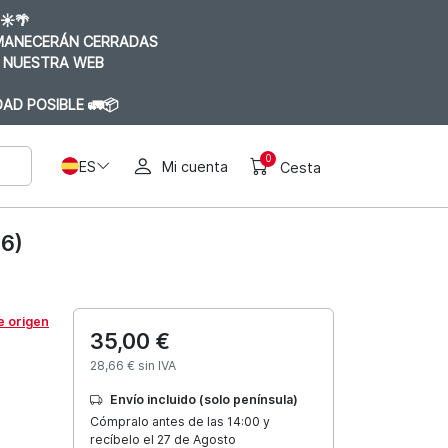
☀️🌴
RMANECERÁN CERRADAS
 NUESTRA WEB
AD POSIBLE 🚛📦
0
ES
Mi cuenta
Cesta
6)
e origen
35,00 €
28,66 € sin IVA
Envío incluido (solo península)
Cómpralo antes de las 14:00 y
recíbelo el 27 de Agosto