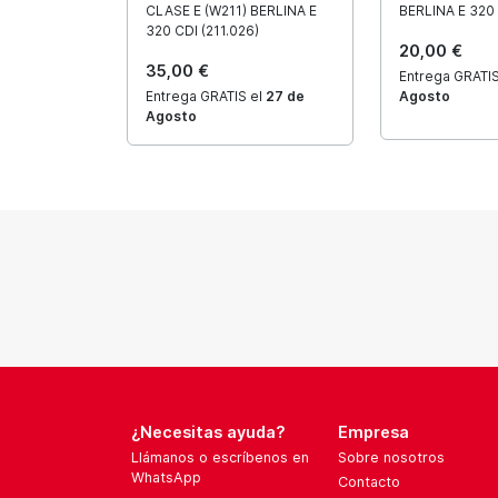
CLASE E (W211) BERLINA E
BERLINA E 320 
320 CDI (211.026)
20,00 €
35,00 €
Entrega GRATIS
Entrega GRATIS el
27 de
Agosto
Agosto
¿Necesitas ayuda?
Empresa
Llámanos o escríbenos en
Sobre nosotros
WhatsApp
Contacto