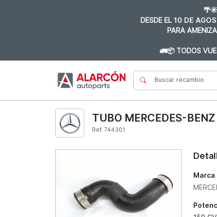
🌴☀
DESDE EL
10 DE AGOS
PARA AMENIZA
🚛📦 TODOS VUE
TUBO MERCEDES-BENZ CL
Ref. 744301
Detal
Marca
MERCE
Potenc