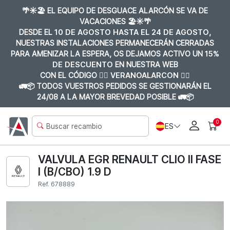
🌴☀️🏖️ EL EQUIPO DE DESGUACE ALARCÓN SE VA DE
VACACIONES 🏖️☀️🌴
DESDE EL
10 DE AGOSTO HASTA EL 24 DE AGOSTO
,
NUESTRAS INSTALACIONES PERMANECERÁN CERRADAS
PARA AMENIZAR LA ESPERA, OS DEJAMOS ACTIVO UN
15%
DE DESCUENTO
EN NUESTRA WEB
CON EL CÓDIGO 👉🏼
VERANOALARCON 👈🏼
🚛📦 TODOS VUESTROS PEDIDOS SE GESTIONARÁN EL
24/08 A LA MAYOR BREVEDAD POSIBLE 🚛📦
0
ES
VALVULA EGR RENAULT CLIO II FASE
I (B/CBO) 1.9 D
Ref. 678889