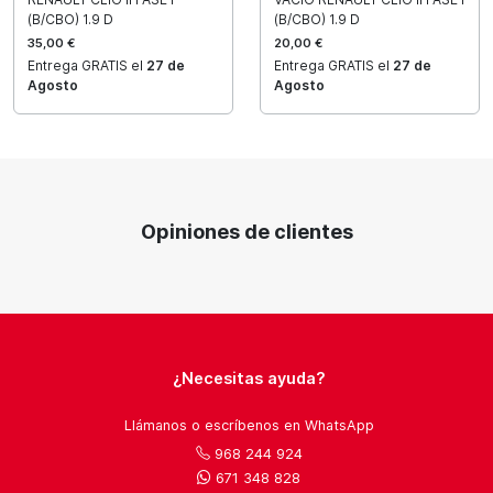
(B/CBO) 1.9 D
(B/CBO) 1.9 D
35,00 €
20,00 €
Entrega GRATIS el
27 de
Entrega GRATIS el
27 de
Agosto
Agosto
Opiniones de clientes
¿Necesitas ayuda?
Llámanos o escríbenos en WhatsApp
968 244 924
671 348 828