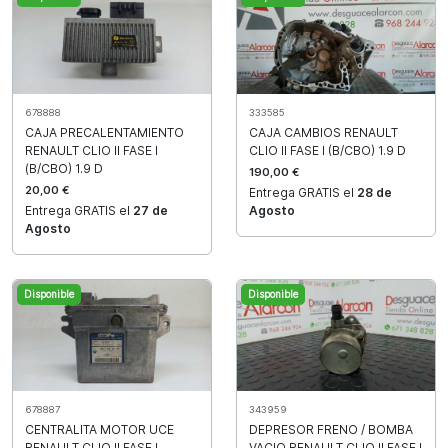
678888
333585
CAJA PRECALENTAMIENTO
CAJA CAMBIOS RENAULT
RENAULT CLIO II FASE I
CLIO II FASE I (B/CBO) 1.9 D
(B/CBO) 1.9 D
190,00 €
20,00 €
Entrega GRATIS el
28 de
Entrega GRATIS el
27 de
Agosto
Agosto
Disponible
Disponible
678887
343959
CENTRALITA MOTOR UCE
DEPRESOR FRENO / BOMBA
RENAULT CLIO II FASE I
VACIO RENAULT CLIO II FASE I