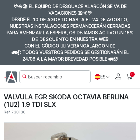
🌴☀️🏖️ EL EQUIPO DE DESGUACE ALARCÓN SE VA DE
VACACIONES 🏖️☀️🌴
DESDE EL
10 DE AGOSTO HASTA EL 24 DE AGOSTO
,
NUESTRAS INSTALACIONES PERMANECERÁN CERRADAS
PARA AMENIZAR LA ESPERA, OS DEJAMOS ACTIVO UN
15%
DE DESCUENTO
EN NUESTRA WEB
CON EL CÓDIGO 👉🏼
VERANOALARCON 👈🏼
🚛📦 TODOS VUESTROS PEDIDOS SE GESTIONARÁN EL
24/08 A LA MAYOR BREVEDAD POSIBLE 🚛📦
0
ES
VALVULA EGR SKODA OCTAVIA BERLINA
(1U2) 1.9 TDI SLX
Ref. 730130