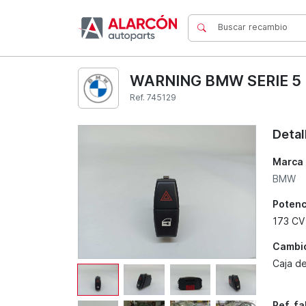
WARNING BMW SERIE 5 
Ref. 745129
Detal
Marca
BMW
Potenc
173 CV
Cambi
Caja d
Ref. f