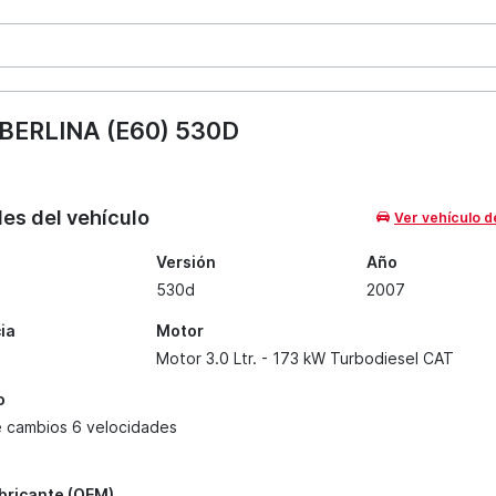
BERLINA (E60) 530D
les del vehículo
Ver vehículo d
Versión
Año
530d
2007
ia
Motor
Motor 3.0 Ltr. - 173 kW Turbodiesel CAT
o
e cambios 6 velocidades
abricante (OEM)