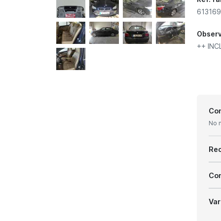
613169
Obser
++ IN
Con
No 
Re
Com
Var