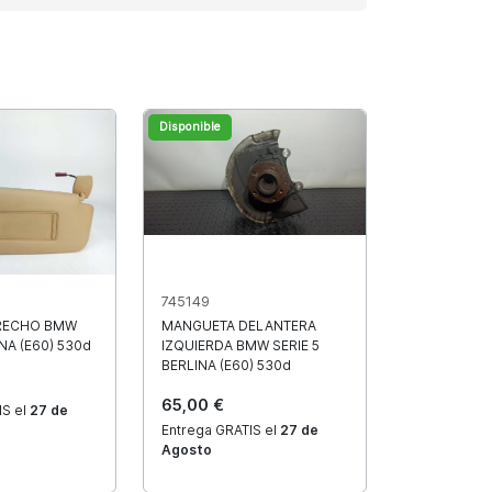
Disponible
745149
RECHO BMW
MANGUETA DELANTERA
INA (E60) 530d
IZQUIERDA BMW SERIE 5
BERLINA (E60) 530d
65,00 €
IS el
27 de
Entrega GRATIS el
27 de
Agosto