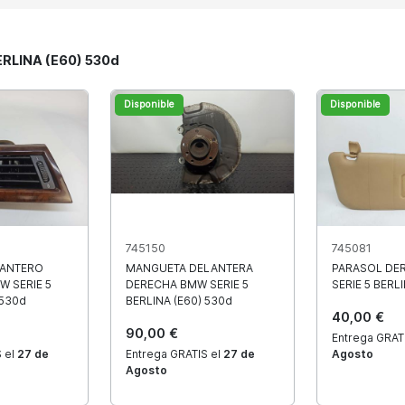
ERLINA (E60) 530d
Disponible
Disponible
745150
745081
LANTERO
MANGUETA DELANTERA
PARASOL DE
W SERIE 5
DERECHA BMW SERIE 5
SERIE 5 BERL
 530d
BERLINA (E60) 530d
40,00 €
90,00 €
Entrega GRAT
 el
27 de
Entrega GRATIS el
27 de
Agosto
Agosto