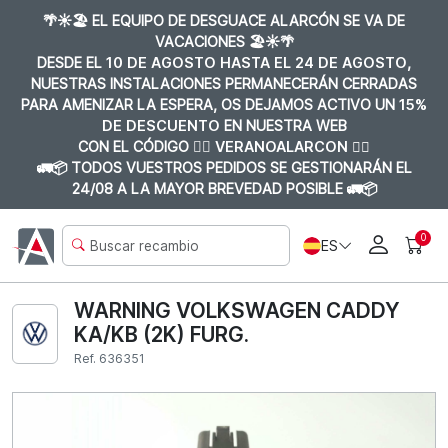
🌴☀️🏖️ EL EQUIPO DE DESGUACE ALARCÓN SE VA DE
VACACIONES 🏖️☀️🌴
DESDE EL
10 DE AGOSTO HASTA EL 24 DE AGOSTO
,
NUESTRAS INSTALACIONES PERMANECERÁN CERRADAS
PARA AMENIZAR LA ESPERA, OS DEJAMOS ACTIVO UN
15%
DE DESCUENTO
EN NUESTRA WEB
CON EL CÓDIGO 👉🏼
VERANOALARCON 👈🏼
🚛📦 TODOS VUESTROS PEDIDOS SE GESTIONARÁN EL
24/08 A LA MAYOR BREVEDAD POSIBLE 🚛📦
0
ES
WARNING VOLKSWAGEN CADDY
KA/KB (2K) FURG.
Ref. 636351