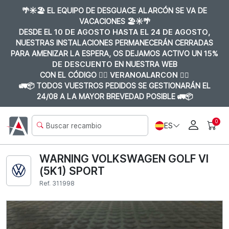
🌴☀️🏖️ EL EQUIPO DE DESGUACE ALARCÓN SE VA DE
VACACIONES 🏖️☀️🌴
DESDE EL
10 DE AGOSTO HASTA EL 24 DE AGOSTO
,
NUESTRAS INSTALACIONES PERMANECERÁN CERRADAS
PARA AMENIZAR LA ESPERA, OS DEJAMOS ACTIVO UN
15%
DE DESCUENTO
EN NUESTRA WEB
CON EL CÓDIGO 👉🏼
VERANOALARCON 👈🏼
🚛📦 TODOS VUESTROS PEDIDOS SE GESTIONARÁN EL
24/08 A LA MAYOR BREVEDAD POSIBLE 🚛📦
0
ES
WARNING VOLKSWAGEN GOLF VI
(5K1) SPORT
Ref. 311998