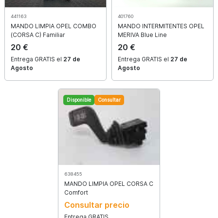
441163
401760
MANDO LIMPIA
OPEL
COMBO
MANDO INTERMITENTES
OPEL
(CORSA C) Familiar
MERIVA Blue Line
20 €
20 €
Entrega GRATIS el
27 de
Entrega GRATIS el
27 de
Entrega rápida
Agosto
Agosto
Entrega express 24/48 horas
Disponible
Consultar
638455
MANDO LIMPIA
OPEL
CORSA C
Comfort
Consultar precio
Garantía de satisfacción
Entrega GRATIS