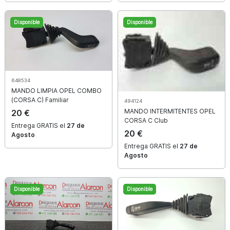
Más de 200.000 piezas en stock. Envío en 24/48 horas.
Disponible
Disponible
4.8
+1.800 reseñas en Google España
648534
MANDO LIMPIA
OPEL
COMBO
Marca
(CORSA C) Familiar
494124
MANDO INTERMITENTES
OPEL
20 €
CORSA C Club
Entrega GRATIS el
27 de
20 €
Modelo
Agosto
Entrega GRATIS el
27 de
Agosto
Buscar
Disponible
Disponible