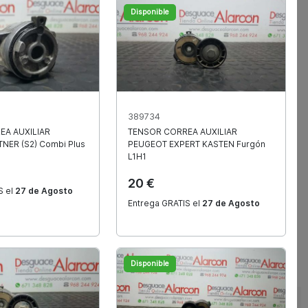
Disponible
389734
EA AUXILIAR
TENSOR CORREA AUXILIAR
ículos
TNER (S2) Combi Plus
PEUGEOT
EXPERT KASTEN Furgón
L1H1
20 €
S el
27 de Agosto
Entrega GRATIS el
27 de Agosto
Disponible