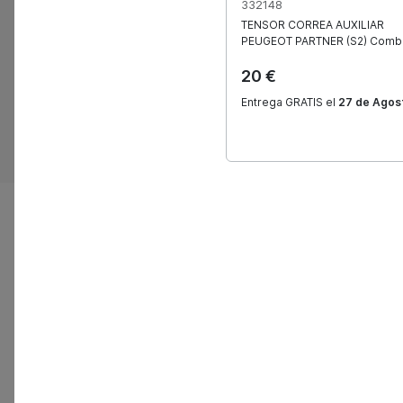
332148
¿Cuáles son los costos de envío?
TENSOR CORREA AUXILIAR
PEUGEOT
PARTNER (S2) Combi
20 €
Entrega GRATIS el
27 de Agos
Te lla
Déjanos
lunes a 
16:00 a 
Solicit