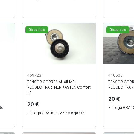
+1.800 reseñas en Google
Disponible
Disponible
Modelo
459723
440500
TENSOR CORREA AUXILIAR
TENSOR CORR
PEUGEOT
PARTNER KASTEN Confort
PEUGEOT
PAR
L2
20 €
20 €
to
Entrega GRATI
Garantía de
Entrega GRATIS el
27 de Agosto
satisfacción
Satisfacción o reembolso