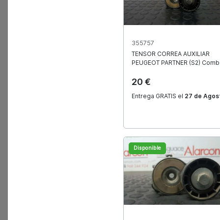
355757
TENSOR CORREA AUXILIAR
PEUGEOT
PARTNER (S2) Combi
¿Qué es Alarcón Autoparts?
20 €
¿Cómo hacer un pedido?
Entrega GRATIS el
27 de Agos
¿Tienes dudas sobre la compatibilidad de u
¿Cuándo recibiré mi pedido?
Disponible
¿Es posible devolver un pedido?
¿Las piezas tienen garantía?