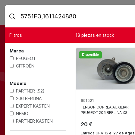
Filtros
18
piezas en stock
Los mejor
Marca
Disponible
PEUGEOT
CITROËN
Modelo
para t
PARTNER (S2)
206 BERLINA
691521
EXPERT KASTEN
TENSOR CORREA AUXILIAR
PEUGEOT
206 BERLINA XS
NEMO
PARTNER KASTEN
20 €
Más de 200
Entrega GRATIS el
27 de Agos