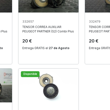
¿Necesitas ayuda?
Consulta nuestras preguntas frecuentes
332657
332479
TENSOR CORREA AUXILIAR
TENSOR CORR
 Plus
PEUGEOT
PARTNER (S2) Combi Plus
PEUGEOT
PAR
20 €
20 €
to
Entrega GRATIS el
27 de Agosto
Entrega GRATI
n recambio?
Disponible