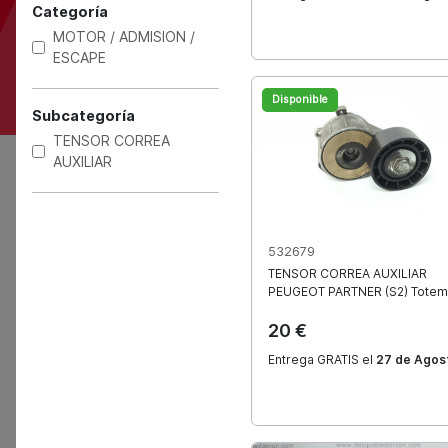
Categoría
MOTOR / ADMISION /
4.8
ESCAPE
Disponible
Subcategoría
Marca
TENSOR CORREA
AUXILIAR
532679
TENSOR CORREA AUXILIAR
PEUGEOT
PARTNER (S2) Totem
20 €
Entrega GRATIS el
27 de Agos
Entrega rápida
Entrega express 24/48
horas