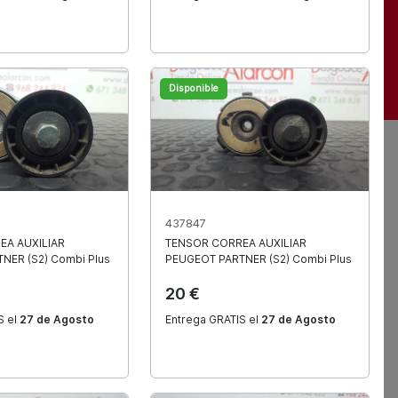
 España
Disponible
Buscar
437847
EA AUXILIAR
TENSOR CORREA AUXILIAR
TNER (S2) Combi Plus
PEUGEOT
PARTNER (S2) Combi Plus
20 €
S el
27 de Agosto
Entrega GRATIS el
27 de Agosto
Mejores precios
Precio mínimo garantizado