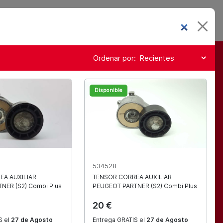
0
ES
Mi cuenta
Cesta
Ordenar por:
 recambios
Disponible
 España
534528
EA AUXILIAR
TENSOR CORREA AUXILIAR
TNER (S2) Combi Plus
PEUGEOT
PARTNER (S2) Combi Plus
20 €
4/48 horas.
S el
27 de Agosto
Entrega GRATIS el
27 de Agosto