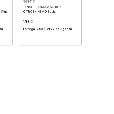
568413
TENSOR CORREA AUXILIAR
 Plus
CITROËN
NEMO Basis
20 €
Ver todas las preguntas frecuentes
to
Entrega GRATIS el
27 de Agosto
¿No encuentras la respuesta que buscas?
mamos
Atención al clie
 tu telefono y te llamaremos de
Te atendemos por t
viernes de 8:00 a 14:00 y de
de nuestro formula
20:00.
Contactar ahora
ar llamada