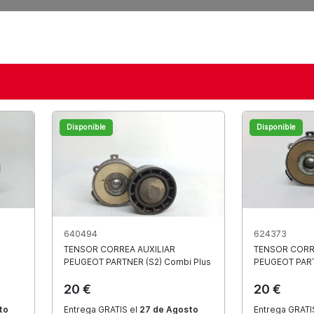
es precios en
Disponible
Disponible
usados
u vehículo en
640494
624373
TENSOR CORREA AUXILIAR
TENSOR CORR
PEUGEOT
PARTNER (S2) Combi Plus
PEUGEOT
PAR
20 €
20 €
.000 piezas en stock. Envío en 2
to
Entrega GRATIS el
27 de Agosto
Entrega GRATI