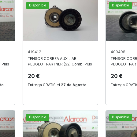
Disponible
Disponible
Las mejores marcas
419412
409498
TENSOR CORREA AUXILIAR
TENSOR CORR
os para usted un stock de piezas de más de 100 marcas de veh
 Plus
PEUGEOT
PARTNER (S2) Combi Plus
PEUGEOT
PAR
20 €
20 €
to
Entrega GRATIS el
27 de Agosto
Entrega GRATI
Ver todas las marcas
Disponible
Disponible