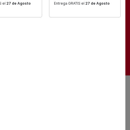
 España
S el
27 de Agosto
Entrega GRATIS el
27 de Agosto
4/48 horas.
 España
Buscar