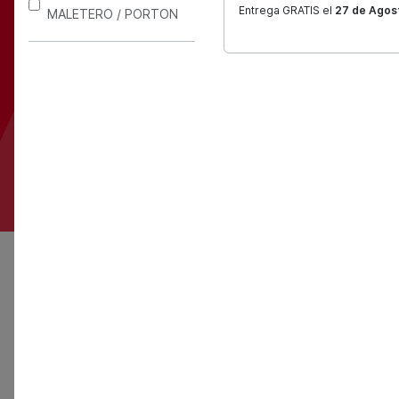
para t
Entrega GRATIS el
27 de Agos
MALETERO / PORTON
Más de 200
4.8
Marca