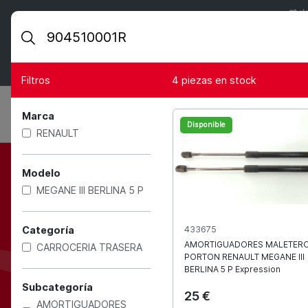
🌴☀
DESDE EL
10 DE AGOS
PARA AMENIZA
🚛📦 TODOS VUE
Filtros
4
piezas en stock
Marca
Disponible
RENAULT
Modelo
Los mejor
MEGANE III BERLINA 5 P
Categoría
433675
AMORTIGUADORES MALETERO
CARROCERIA TRASERA
PORTON
RENAULT
MEGANE III
BERLINA 5 P Expression
Subcategoría
25 €
AMORTIGUADORES