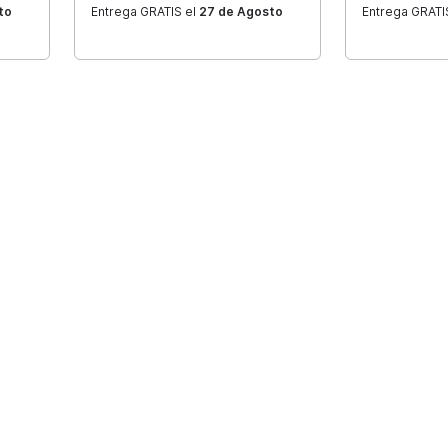
u vehículo en
to
Entrega GRATIS el
27 de Agosto
Entrega GRATI
.000 piezas en stock. Envío en 2
+1.800 reseñas en Google
Modelo