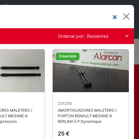
☀️🌴
RMANECERÁN CERRADAS
 NUESTRA WEB
AD POSIBLE 🚛📦
Ordenar por:
0
ES
Mi cuenta
Cesta
Disponible
 recambios
231250
RES MALETERO /
AMORTIGUADORES MALETERO /
AULT
MEGANE III
PORTON
RENAULT
MEGANE III
xpression
BERLINA 5 P Dynamique
25 €