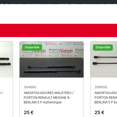
️🏖️ EL EQUIPO DE DESGUACE ALARCÓN SE VA DE VACACIONES 🏖️
TO HASTA EL 24 DE AGOSTO
, NUESTRAS INSTALACIONES PE
R LA ESPERA, OS DEJAMOS ACTIVO UN
15% DE DESCUENTO
EN
CON EL CÓDIGO 👉🏼
VERANOALARCON 👈🏼
STROS PEDIDOS SE GESTIONARÁN EL 24/08 A LA MAYOR BREVED
Disponible
Disponible
es precios en
354660
308656
usados
 /
AMORTIGUADORES MALETERO /
AMORTIGUADO
PORTON
RENAULT
MEGANE III
PORTON
REN
BERLINA 5 P Authentique
BERLINA 5 P E
25 €
25 €