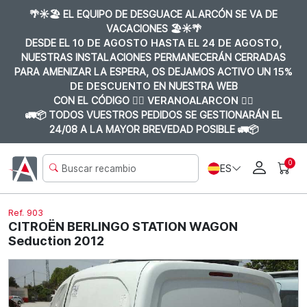
🌴☀️🏖️ EL EQUIPO DE DESGUACE ALARCÓN SE VA DE
VACACIONES 🏖️☀️🌴
DESDE EL
10 DE AGOSTO HASTA EL 24 DE AGOSTO
,
NUESTRAS INSTALACIONES PERMANECERÁN CERRADAS
PARA AMENIZAR LA ESPERA, OS DEJAMOS ACTIVO UN
15%
DE DESCUENTO
EN NUESTRA WEB
CON EL CÓDIGO 👉🏼
VERANOALARCON 👈🏼
🚛📦 TODOS VUESTROS PEDIDOS SE GESTIONARÁN EL
24/08 A LA MAYOR BREVEDAD POSIBLE 🚛📦
0
ES
Ref. 903
CITROËN BERLINGO STATION WAGON
Seduction 2012