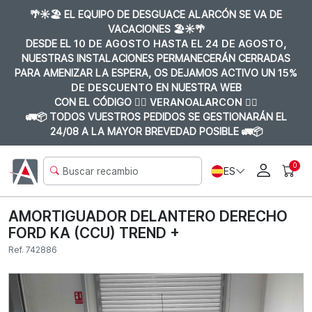
🌴☀️🏖️ EL EQUIPO DE DESGUACE ALARCÓN SE VA DE
VACACIONES 🏖️☀️🌴
DESDE EL
10 DE AGOSTO HASTA EL 24 DE AGOSTO
,
NUESTRAS INSTALACIONES PERMANECERÁN CERRADAS
PARA AMENIZAR LA ESPERA, OS DEJAMOS ACTIVO UN
15%
DE DESCUENTO
EN NUESTRA WEB
CON EL CÓDIGO 👉🏼
VERANOALARCON 👈🏼
🚛📦 TODOS VUESTROS PEDIDOS SE GESTIONARÁN EL
24/08 A LA MAYOR BREVEDAD POSIBLE 🚛📦
0
ES
AMORTIGUADOR DELANTERO DERECHO
FORD KA (CCU) TREND +
Ref. 742886