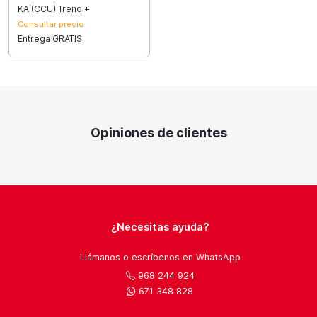
KA (CCU) Trend +
Consultar precio
Entrega GRATIS
Opiniones de clientes
¿Necesitas ayuda?
Llámanos o escríbenos en WhatsApp
968 244 924
671 348 828