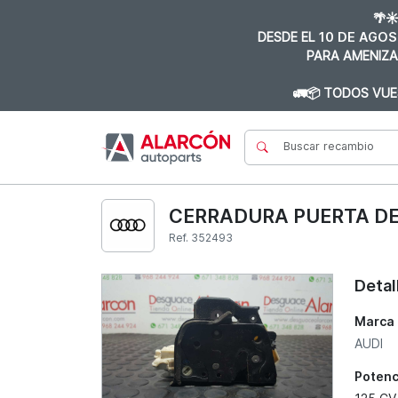
🌴☀
DESDE EL
10 DE AGOS
PARA AMENIZA
🚛📦 TODOS VUE
CERRADURA PUERTA DEL
Ref. 352493
Detal
Marca
AUDI
Potenc