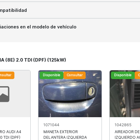
patibilidad
iaciones en el modelo de vehículo
A (8E) 2.0 TDI (DPF) (125kW)
nsultar
Disponible
Consultar
Disponible
C
1071044
1042865
RO AUDI A4
MANETA EXTERIOR
AIREADOR D
0 TDI (DPF)
DELANTERA IZQUIERDA
IZQUIERDO A