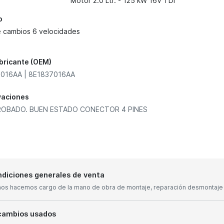
Motor 2.0 Ltr. - 125 kW 16V TDI
o
e cambios 6 velocidades
abricante (OEM)
016AA | 8E1837016AA
vaciones
OBADO. BUEN ESTADO CONECTOR 4 PINES
diciones generales de venta
nos hacemos cargo de la mano de obra de montaje, reparación desmontaje y
cambios usados