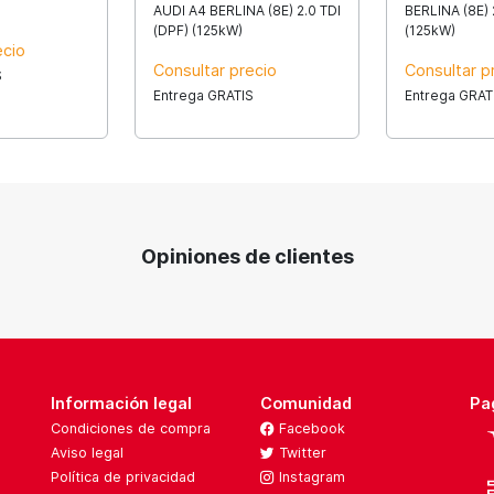
AUDI A4 BERLINA (8E) 2.0 TDI
BERLINA (8E) 
(DPF) (125kW)
(125kW)
ecio
Consultar precio
Consultar p
S
Entrega GRATIS
Entrega GRAT
Opiniones de clientes
Información legal
Comunidad
Pa
Condiciones de compra
Facebook
Aviso legal
Twitter
Política de privacidad
Instagram