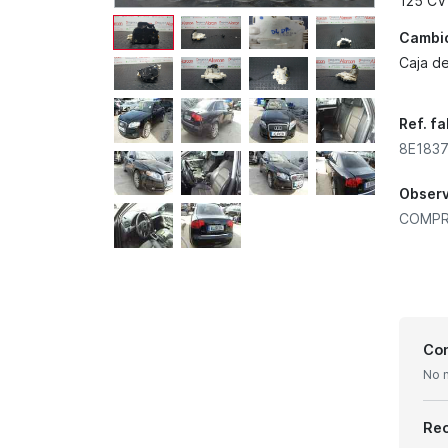
125 CV
Cambi
Caja d
Ref. f
8E1837
Obser
COMPR
Con
No 
Re