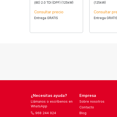
(8E) 2.0 TDI (DPF) (125kW)
(125kW)
Consultar precio
Consultar pr
Entrega GRATIS
Entrega GRATI
¿Necesitas ayuda?
Empresa
Llámanos o escríbenos en
Sobre nosotros
WhatsApp
Contacto
968 244 924
Blog