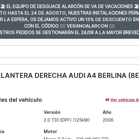
️🏖️ EL EQUIPO DE DESGUACE ALARCÓN SE VA DE VACACIONES 🏖️
TO HASTA EL 24 DE AGOSTO
, NUESTRAS INSTALACIONES PE
R LA ESPERA, OS DEJAMOS ACTIVO UN
15% DE DESCUENTO
EN
CON EL CÓDIGO 👉🏼
VERANOALARCON 👈🏼
STROS PEDIDOS SE GESTIONARÁN EL 24/08 A LA MAYOR BREVED
ANTERA DERECHA AUDI A4 BERLINA (8E) 2
les del vehículo
Ver vehículo d
Versión
Año
2.0 TDI (DPF) (125kW)
2006
ia
Motor