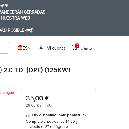
☀️🌴
RMANECERÁN CERRADAS
 NUESTRA WEB
AD POSIBLE 🚛📦
0
ES
Mi cuenta
Cesta
.0 TDI (DPF) (125KW)
e origen
35,00 €
28,66 € sin IVA
Envío incluido (solo península)
Cómpralo antes de las 14:00 y
recíbelo el 27 de Agosto