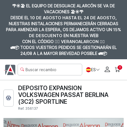
🌴☀️🏖️ EL EQUIPO DE DESGUACE ALARCÓN SE VA DE
VACACIONES 🏖️☀️🌴
DESDE EL
10 DE AGOSTO HASTA EL 24 DE AGOSTO
,
NUESTRAS INSTALACIONES PERMANECERÁN CERRADAS
PARA AMENIZAR LA ESPERA, OS DEJAMOS ACTIVO UN
15%
DE DESCUENTO
EN NUESTRA WEB
CON EL CÓDIGO 👉🏼
VERANOALARCON 👈🏼
🚛📦 TODOS VUESTROS PEDIDOS SE GESTIONARÁN EL
24/08 A LA MAYOR BREVEDAD POSIBLE 🚛📦
0
ES
DEPOSITO EXPANSION
VOLKSWAGEN PASSAT BERLINA
(3C2) SPORTLINE
Ref. 356137