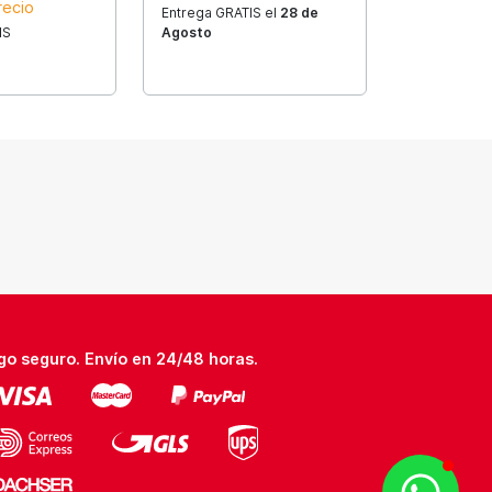
recio
Entrega GRATIS el
28 de
IS
Agosto
go seguro. Envío en 24/48 horas.