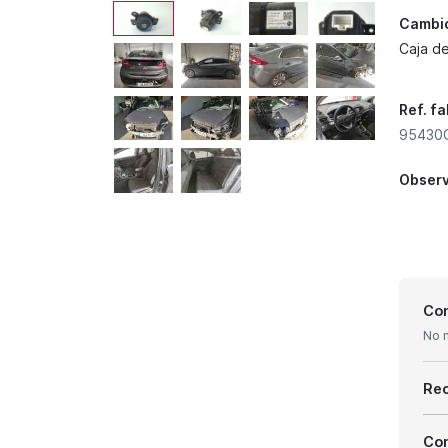
Cambi
Caja d
Ref. f
95430G
Obser
Con
No 
Re
Com