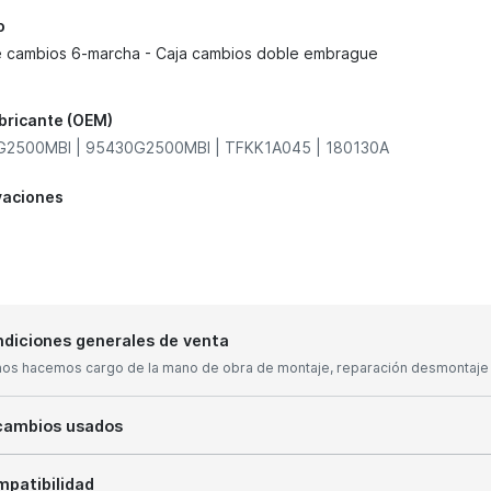
o
e cambios 6-marcha - Caja cambios doble embrague
abricante (OEM)
2500MBI | 95430G2500MBI | TFKK1A045 | 180130A
vaciones
diciones generales de venta
nos hacemos cargo de la mano de obra de montaje, reparación desmontaje y
cambios usados
patibilidad