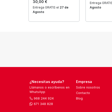
30,00 €
Entrega GRATIS
Entrega GRATIS el
27 de
Agosto
Agosto
¿Necesitas ayuda?
Empresa
Llámanos o escríbenos en
Sobre nosotros
WhatsApp
Contacto
968 244 924
Blog
671 348 828