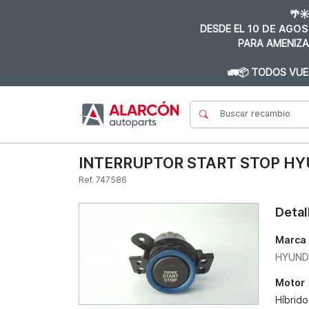
🌴☀
DESDE EL
10 DE AGOS
PARA AMENIZA
🚛📦 TODOS VUE
INTERRUPTOR START STOP HYU
Ref. 747586
Detal
Marca
HYUND
Motor
Híbrido