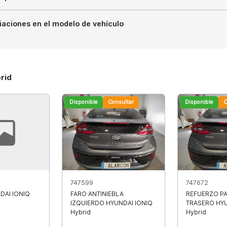
iaciones en el modelo de vehículo
rid
Disponible
Consultar
Disponible
C
747599
747672
DAI IONIQ
FARO ANTINIEBLA
REFUERZO P
IZQUIERDO HYUNDAI IONIQ
TRASERO HYU
Hybrid
Hybrid