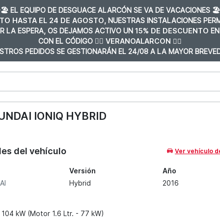
️🏖️ EL EQUIPO DE DESGUACE ALARCÓN SE VA DE VACACIONES 🏖️
TO HASTA EL 24 DE AGOSTO
, NUESTRAS INSTALACIONES PE
R LA ESPERA, OS DEJAMOS ACTIVO UN
15% DE DESCUENTO
EN
CON EL CÓDIGO 👉🏼
VERANOALARCON 👈🏼
STROS PEDIDOS SE GESTIONARÁN EL 24/08 A LA MAYOR BREVED
NDAI IONIQ HYBRID
les del vehículo
Ver vehículo d
Versión
Año
AI
Hybrid
2016
 104 kW (Motor 1.6 Ltr. - 77 kW)