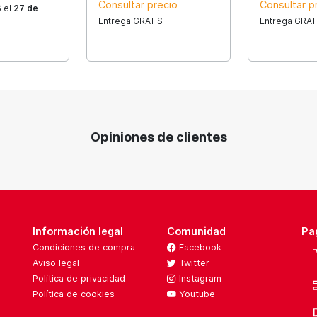
Consultar precio
Consultar p
 el
27 de
Entrega GRATIS
Entrega GRAT
Opiniones de clientes
Información legal
Comunidad
Pa
Condiciones de compra
Facebook
Aviso legal
Twitter
Política de privacidad
Instagram
Política de cookies
Youtube