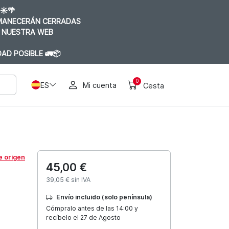
☀️🌴
RMANECERÁN CERRADAS
 NUESTRA WEB
AD POSIBLE 🚛📦
0
ES
Mi cuenta
Cesta
e origen
45,00 €
39,05 € sin IVA
Envío incluido (solo península)
Cómpralo antes de las 14:00 y
recíbelo el 27 de Agosto