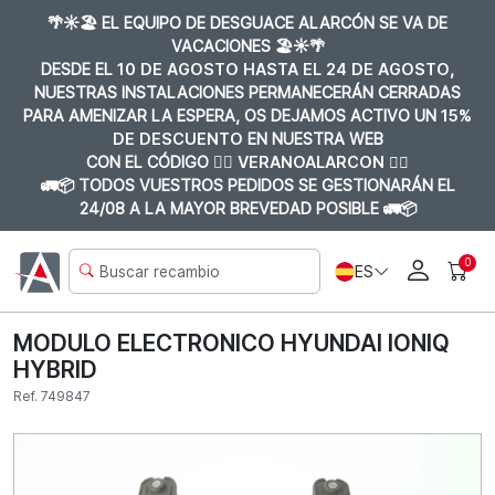
🌴☀️🏖️ EL EQUIPO DE DESGUACE ALARCÓN SE VA DE
VACACIONES 🏖️☀️🌴
DESDE EL
10 DE AGOSTO HASTA EL 24 DE AGOSTO
,
NUESTRAS INSTALACIONES PERMANECERÁN CERRADAS
PARA AMENIZAR LA ESPERA, OS DEJAMOS ACTIVO UN
15%
DE DESCUENTO
EN NUESTRA WEB
CON EL CÓDIGO 👉🏼
VERANOALARCON 👈🏼
🚛📦 TODOS VUESTROS PEDIDOS SE GESTIONARÁN EL
24/08 A LA MAYOR BREVEDAD POSIBLE 🚛📦
0
ES
MODULO ELECTRONICO HYUNDAI IONIQ
HYBRID
Ref. 749847